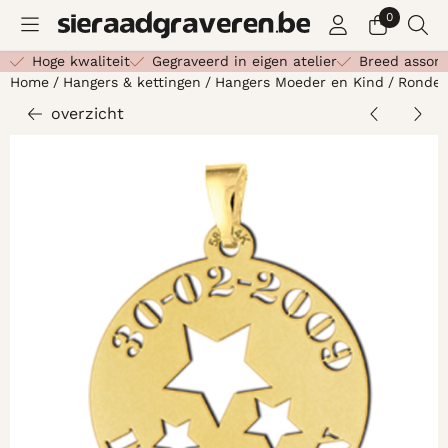
Cookievoorkeuren zijn beschikbaar. Kies instellingen of st
0
Hoge kwaliteit
Gegraveerd in eigen atelier
Breed assor
Home
/
Hangers & kettingen
/
Hangers Moeder en Kind
/
Ronde 
overzicht