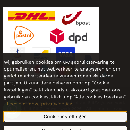
Wij gebruiken cookies om uw gebruikservaring te
optimaliseren, het webverkeer te analyseren en om
gerichte advertenties te kunnen tonen via derde
partijen. U kunt deze beheren door op "Cookie
instellingen" te klikken. Als u akkoord gaat met ons
Sieraadgraveren.be - Nog persoonlijker, nog leuker!
gebruik van cookies, klikt u op "Alle cookies toestaan".
Sieraadgraveren.be is een onderdeel van BlitZz graveerwerk
Lees hier onze privacy policy.
© Copyright BlitZz graveerwerk 2026 - All rights reserved
Cookie instellingen