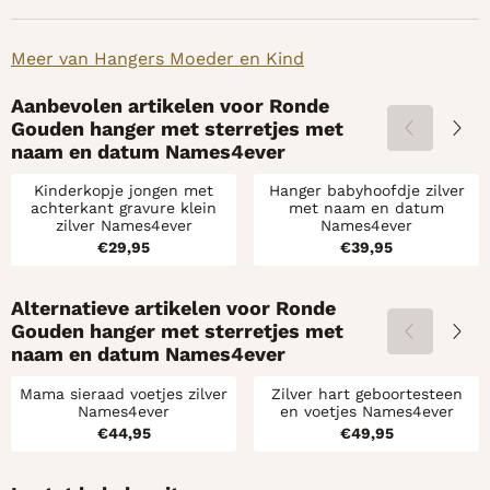
Meer van Hangers Moeder en Kind
Aanbevolen artikelen voor
Ronde
Gouden hanger met sterretjes met
naam en datum Names4ever
Kinderkopje jongen met
Hanger babyhoofdje zilver
achterkant gravure klein
met naam en datum
zilver Names4ever
Names4ever
Prijs: 29,95
Prijs: 39,95
€29,95
€39,95
Alternatieve artikelen voor
Ronde
Gouden hanger met sterretjes met
naam en datum Names4ever
Mama sieraad voetjes zilver
Zilver hart geboortesteen
Names4ever
en voetjes Names4ever
Prijs: 44,95
Prijs: 49,95
€44,95
€49,95