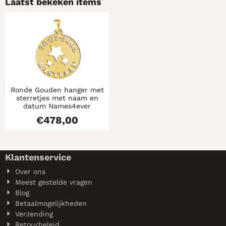
Laatst bekeken items
Ronde Gouden hanger met
sterretjes met naam en
datum Names4ever
€
478,00
Klantenservice
Over ons
Meest gestelde vragen
Blog
Betaalmogelijkheden
Verzending
Retourbeleid