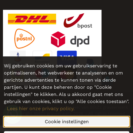
Wij gebruiken cookies om uw gebruikservaring te
optimaliseren, het webverkeer te analyseren en om
gerichte advertenties te kunnen tonen via derde
partijen. U kunt deze beheren door op "Cookie
instellingen" te klikken. Als u akkoord gaat met ons
Sieraadgraveren.be - Nog persoonlijker, nog leuker!
gebruik van cookies, klikt u op "Alle cookies toestaan".
Sieraadgraveren.be is een onderdeel van BlitZz graveerwerk
Lees hier onze privacy policy.
© Copyright BlitZz graveerwerk 2026 - All rights reserved
Cookie instellingen