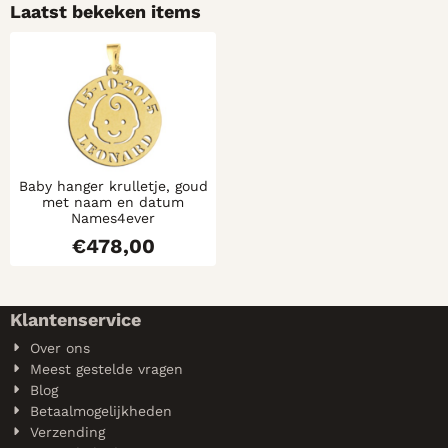
Laatst bekeken items
Baby hanger krulletje, goud
met naam en datum
Names4ever
€
478,00
Klantenservice
Over ons
Meest gestelde vragen
Blog
Betaalmogelijkheden
Verzending