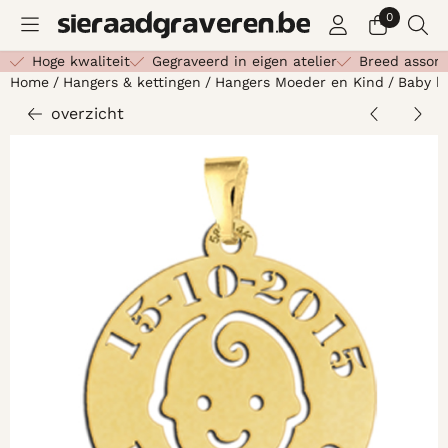
Cookievoorkeuren zijn beschikbaar. Kies instellingen of st
0
Hoge kwaliteit
Gegraveerd in eigen atelier
Breed assor
Home
/
Hangers & kettingen
/
Hangers Moeder en Kind
/
Baby h
overzicht