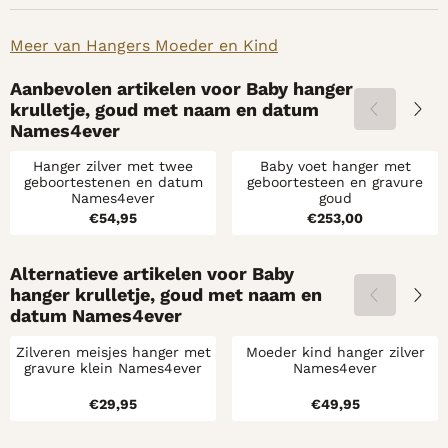
Meer van Hangers Moeder en Kind
Aanbevolen artikelen voor
Baby hanger
krulletje, goud met naam en datum
Names4ever
Hanger zilver met twee
Baby voet hanger met
geboortestenen en datum
geboortesteen en gravure
Names4ever
goud
Prijs: 54,95
Prijs: 253,00
€54,95
€253,00
Alternatieve artikelen voor
Baby
hanger krulletje, goud met naam en
datum Names4ever
Zilveren meisjes hanger met
Moeder kind hanger zilver
gravure klein Names4ever
Names4ever
Prijs: 29,95
Prijs: 49,95
€29,95
€49,95