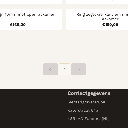
ign 10mm met open askamer
Ring zegel vierkant 5mm 
askamer
Prijs: 169,00
Prijs: 1
€169,00
€199,00
1
Contactgegevens
Sieraadgraveren.be
Katerstraat 54a
4881 AS Zundert (NL)