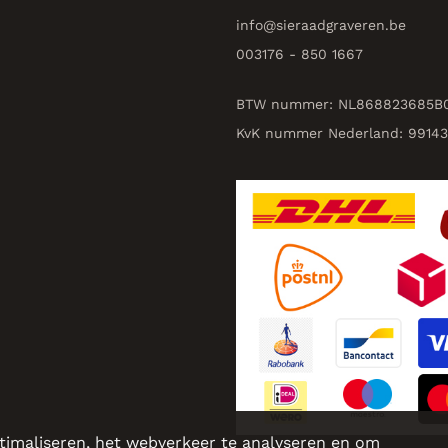
info@
sieraadgraveren.be
003176 - 850 1667
BTW nummer: NL868823685B
KvK nummer Nederland: 9914
timaliseren, het webverkeer te analyseren en om