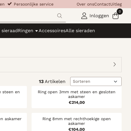
llen
​​​
Persoonlijke service
Over ons
Contact
Uitleg
0
Inloggen
 sieraad
Ringen
Accessoires
Alle sieraden
Sorteermethode
13
Artikelen
 steen en
Ring open 3mm met steen en gesloten
askamer
19,00
Prijs: 214,00
€214,00
en askamer
Ring 8mm met rechthoekige open
askamer
44,00
Prijs: 104,00
€104,00