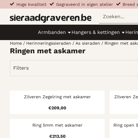
Cookievoorkeuren zijn beschikbaar. Kies instellingen of st
​​
Hoge kwaliteit
​​
Gegraveerd in eigen atelier
​​​
Breed 
Zoeken
Armbanden
Hangers & kettingen
Heri
Home
/
Herinneringssieraden
/
As sieraden
/
Ringen met as
Ringen met askamer
Filters
Zilveren Zegelring met askamer
Zilveren Z
Prijs: 209,00
€209,00
Ring 5mm met askamer
Ring open 
Prijs: 213,50
€213,50