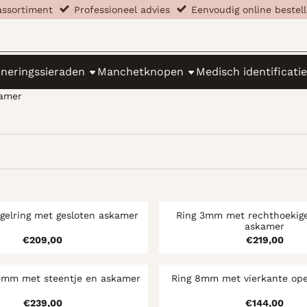
a alle cookies toe.
assortiment
​​​
Professioneel advies
​​​
Eenvoudig online beste
nneringssieraden
Manchetknopen
Medisch identificatie
kamer
egelring met gesloten askamer
Ring 3mm met rechthoekige
askamer
Prijs: 209,00
Prijs: 2
€209,00
€219,00
5mm met steentje en askamer
Ring 8mm met vierkante op
Prijs: 239,00
Prijs: 1
€239,00
€144,00