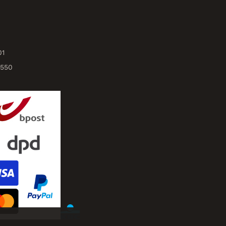
01
3550