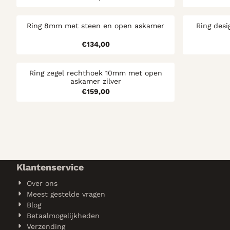
Ring 8mm met steen en open askamer
Ring des
Prijs: 134,00
€134,00
Ring zegel rechthoek 10mm met open
askamer zilver
Prijs: 159,00
€159,00
Klantenservice
Over ons
Meest gestelde vragen
Blog
Betaalmogelijkheden
Verzending