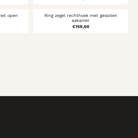
met open
Ring zegel rechthoek met gesloten
askamer
99,00
Prijs: 159,00
€159,00