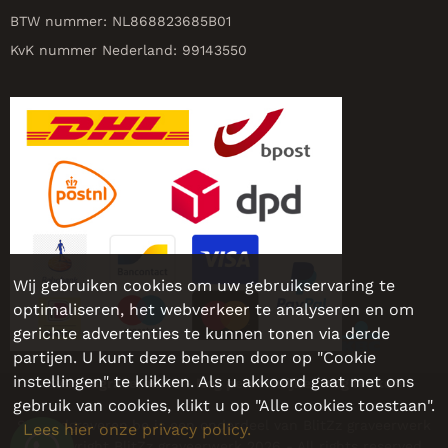
BTW nummer: NL868823685B01
KvK nummer Nederland: 99143550
Wij gebruiken cookies om uw gebruikservaring te
optimaliseren, het webverkeer te analyseren en om
gerichte advertenties te kunnen tonen via derde
partijen. U kunt deze beheren door op "Cookie
instellingen" te klikken. Als u akkoord gaat met ons
Sieraadgraveren.be - Nog persoonlijker, nog leuker!
gebruik van cookies, klikt u op "Alle cookies toestaan".
Sieraadgraveren.be is een onderdeel van BlitZz graveerwerk
Lees hier onze privacy policy.
© Copyright BlitZz graveerwerk 2026 - All rights reserved