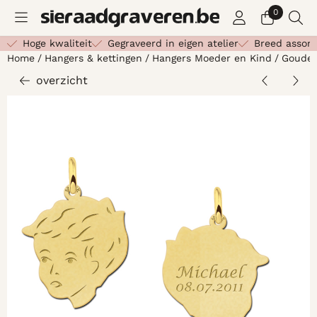
Cookievoorkeuren zijn beschikbaar. Kies instellingen of st
0
Hoge kwaliteit
Gegraveerd in eigen atelier
Breed assor
Home
/
Hangers & kettingen
/
Hangers Moeder en Kind
/
Gouden
overzicht