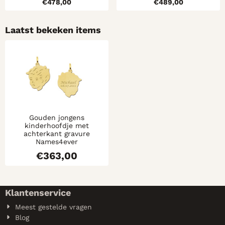
Prijs: 478,00
Prijs: 489,00
€478,00
€489,00
Laatst bekeken items
Gouden jongens
kinderhoofdje met
achterkant gravure
Names4ever
€
363,00
Klantenservice
Meest gestelde vragen
Blog