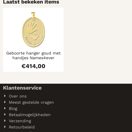
Laatst bekeken items
Geboorte hanger goud met
handjes Names4ever
€
414,00
Klantenservice
Over ons
Meest gestelde vragen
Blog
Betaalmogelijkheden
Verzending
Retourbeleid