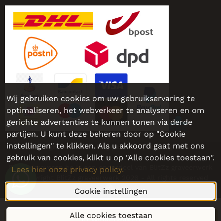
Wij gebruiken cookies om uw gebruikservaring te
optimaliseren, het webverkeer te analyseren en om
gerichte advertenties te kunnen tonen via derde
partijen. U kunt deze beheren door op "Cookie
instellingen" te klikken. Als u akkoord gaat met ons
Sieraadgraveren.be - Nog persoonlijker, nog leuker!
gebruik van cookies, klikt u op "Alle cookies toestaan".
Sieraadgraveren.be is een onderdeel van BlitZz graveerwerk
Lees hier onze privacy policy.
© Copyright BlitZz graveerwerk 2026 - All rights reserved
Cookie instellingen
Alle cookies toestaan
In winkelwagen