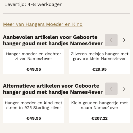
Levertijd: 4-8 werkdagen
Meer van Hangers Moeder en Kind
Aanbevolen artikelen voor
Geboorte
hanger goud met handjes Names4ever
Hanger moeder en dochter
Zilveren meisjes hanger met
zilver Names4ever
gravure klein Names4ever
Prijs: 49,95
Prijs: 29,95
€49,95
€29,95
Alternatieve artikelen voor
Geboorte
hanger goud met handjes Names4ever
Hanger moeder en kind met
Klein gouden hangertje met
steen in 925 Sterling zilver
naam Names4ever
Prijs: 49,95
Prijs: 207,22
€49,95
€207,22