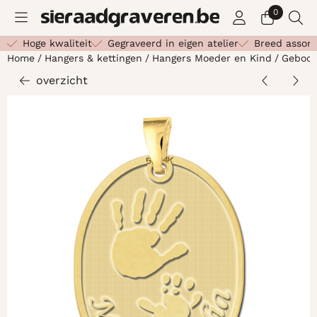
Cookievoorkeuren zijn beschikbaar. Kies instellingen of st
0
Hoge kwaliteit
Gegraveerd in eigen atelier
Breed assor
Home
/
Hangers & kettingen
/
Hangers Moeder en Kind
/
Geboor
overzicht