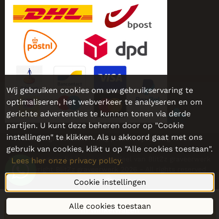
Wij gebruiken cookies om uw gebruikservaring te
optimaliseren, het webverkeer te analyseren en om
gerichte advertenties te kunnen tonen via derde
partijen. U kunt deze beheren door op "Cookie
instellingen" te klikken. Als u akkoord gaat met ons
Sieraadgraveren.be - Nog persoonlijker, nog leuker!
gebruik van cookies, klikt u op "Alle cookies toestaan".
Sieraadgraveren.be is een onderdeel van BlitZz graveerwerk
Lees hier onze privacy policy.
© Copyright BlitZz graveerwerk 2026 - All rights reserved
Cookie instellingen
Alle cookies toestaan
In winkelwagen