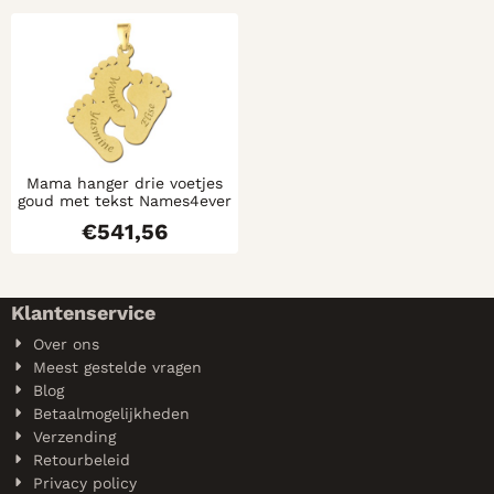
Mama hanger drie voetjes
goud met tekst Names4ever
€
541,56
Klantenservice
Over ons
Meest gestelde vragen
Blog
Betaalmogelijkheden
Verzending
Retourbeleid
Privacy policy