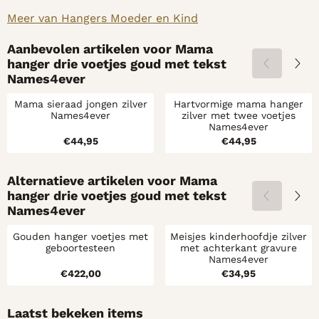
Meer van Hangers Moeder en Kind
Aanbevolen artikelen voor
Mama
hanger drie voetjes goud met tekst
Names4ever
Mama sieraad jongen zilver
Hartvormige mama hanger
Names4ever
zilver met twee voetjes
Names4ever
Prijs: 44,95
Prijs: 44,95
€44,95
€44,95
Alternatieve artikelen voor
Mama
hanger drie voetjes goud met tekst
Names4ever
Gouden hanger voetjes met
Meisjes kinderhoofdje zilver
geboortesteen
met achterkant gravure
Names4ever
Prijs: 422,00
Prijs: 34,95
€422,00
€34,95
Laatst bekeken items