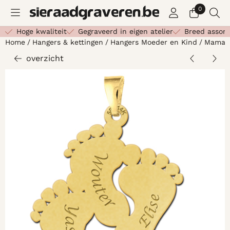
Cookievoorkeuren zijn beschikbaar. Kies instellingen of st
0
Hoge kwaliteit
Gegraveerd in eigen atelier
Breed assor
Home
/
Hangers & kettingen
/
Hangers Moeder en Kind
/
Mama h
overzicht