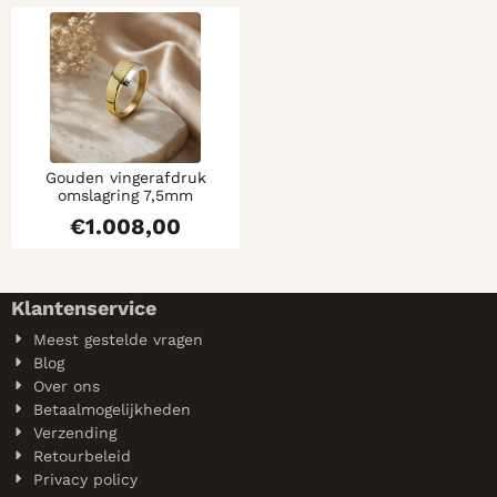
Gouden vingerafdruk
omslagring 7,5mm
€
1.008,00
Klantenservice
Meest gestelde vragen
Blog
Over ons
Betaalmogelijkheden
Verzending
Retourbeleid
Privacy policy