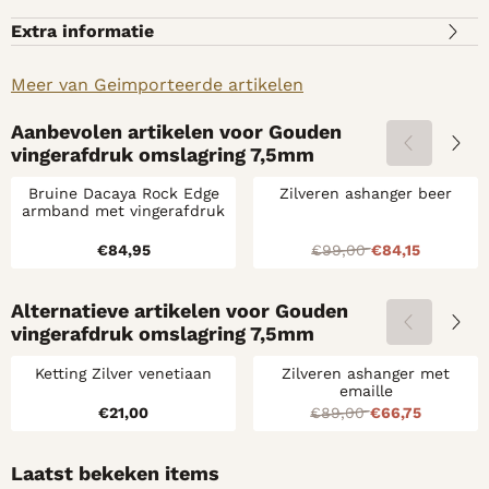
Extra informatie
Meer van Geimporteerde artikelen
Aanbevolen artikelen voor
Gouden
vingerafdruk omslagring 7,5mm
Bruine Dacaya Rock Edge
Zilveren ashanger beer
armband met vingerafdruk
Prijs: 84,95
Van 99,00 voor
€84,95
€99,00
€84,15
Alternatieve artikelen voor
Gouden
vingerafdruk omslagring 7,5mm
Ketting Zilver venetiaan
Zilveren ashanger met
emaille
Prijs: 21,00
Van 89,00 voor
€21,00
€89,00
€66,75
Laatst bekeken items