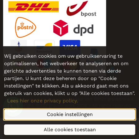
Wij gebruiken cookies om uw gebruikservaring te
optimaliseren, het webverkeer te analyseren en om
gerichte advertenties te kunnen tonen via derde
partijen. U kunt deze beheren door op "Cookie
instellingen" te klikken. Als u akkoord gaat met ons
Sieraadgraveren.be - Nog persoonlijker, nog leuker!
gebruik van cookies, klikt u op "Alle cookies toestaan".
Sieraadgraveren.be is een onderdeel van BlitZz graveerwerk
Lees hier onze privacy policy.
© Copyright BlitZz graveerwerk 2026 - All rights reserved
Cookie instellingen
Alle cookies toestaan
In winkelwagen