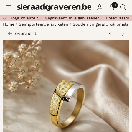
Cookievoorkeuren zijn beschikbaar. Kies instellingen of st
0
Hoge kwaliteit
Gegraveerd in eigen atelier
Breed assor
Home
/
Geimporteerde artikelen
/
Gouden vingerafdruk omslag
overzicht