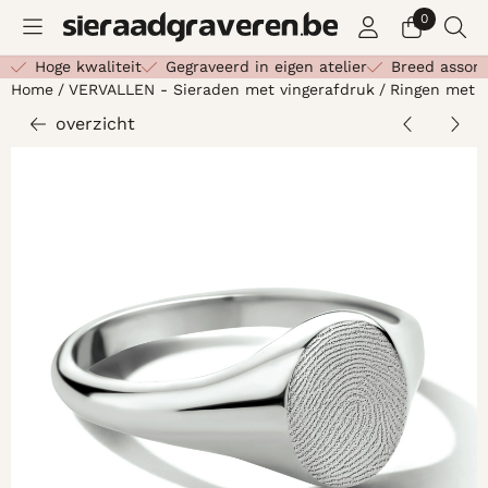
Cookievoorkeuren zijn beschikbaar. Kies instellingen of st
0
Hoge kwaliteit
Gegraveerd in eigen atelier
Breed assor
Home
/
VERVALLEN - Sieraden met vingerafdruk
/
Ringen met v
overzicht