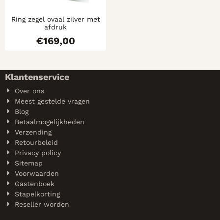
Ring zegel ovaal zilver met
afdruk
€
169,00
Klantenservice
Over ons
Meest gestelde vragen
Blog
Betaalmogelijkheden
Verzending
Retourbeleid
Privacy policy
Sitemap
Voorwaarden
Gastenboek
Stapelkorting
Reseller worden