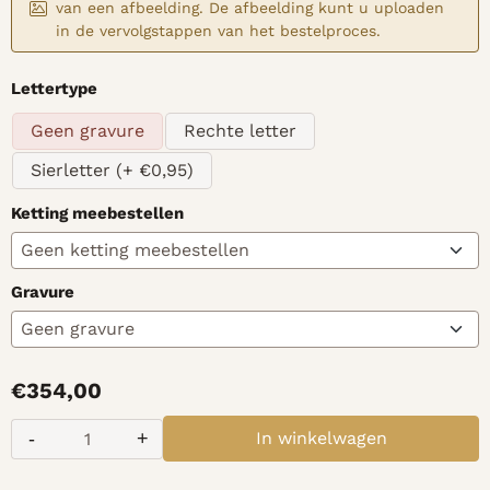
van een afbeelding. De afbeelding kunt u uploaden
in de vervolgstappen van het bestelproces.
Maak een keuze voor
Lettertype
Geen gravure
Rechte letter
Sierletter (+ €0,95)
Ketting meebestellen
Gravure
€
354,00
-
+
In winkelwagen
Aantal