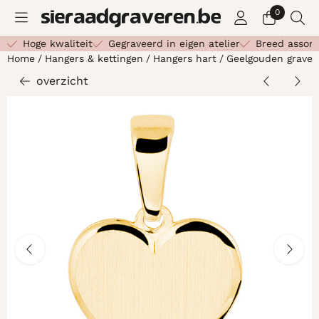
Cookievoorkeuren zijn beschikbaar. Kies instellingen of st
0
Hoge kwaliteit
Gegraveerd in eigen atelier
Breed assor
Home
/
Hangers & kettingen
/
Hangers hart
/
Geelgouden gravee
overzicht