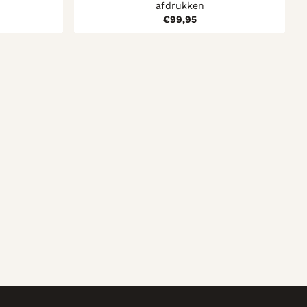
afdrukken
,95
Prijs: 99,95
€99,95