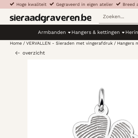
Cookievoorkeuren zijn beschikbaar. Kies instellingen of st
​​
Hoge kwaliteit
​​
Gegraveerd in eigen atelier
​​​
Breed 
Zoeken
Armbanden
Hangers & kettingen
Heri
Home
/
VERVALLEN - Sieraden met vingerafdruk
/
Hangers m
overzicht