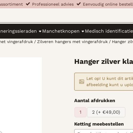
a alle cookies toe.
assortiment
​​​
Professioneel advies
​​​
Eenvoudig online beste
nneringssieraden
Manchetknopen
Medisch identificatie
et vingerafdruk
/
Zilveren hangers met vingerafdruk
/
Hanger zil
Hanger zilver kl
Let op! U kunt dit art
afbeelding kunt u upl
Maak een keuze voor
Aantal afdrukken
1
2 (+ €49,00)
Ketting meebestellen