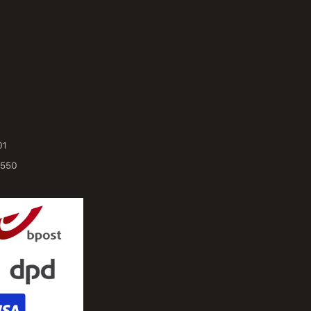
01
3550