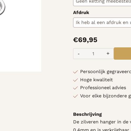
Afdruk
€
69,95
-
+
Aantal
Persoonlijk gegraveerd
Hoge kwaliteit
Professioneel advies
Voor elke bijzondere 
Beschrijving
De zilveren hanger in de 
0,4mm en is verkrijgbaar