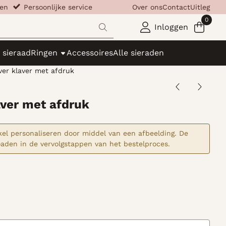
llen
​​​
Persoonlijke service
Over ons
Contact
Uitleg
0
Inloggen
 sieraad
Ringen
Accessoires
Alle sieraden
ver klaver met afdruk
aver met afdruk
ikel personaliseren door middel van een afbeelding. De
oaden in de vervolgstappen van het bestelproces.