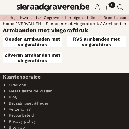
Cookievoorkeuren zijn beschikbaar. Kies instellingen of st
0
Hoge kwaliteit
Gegraveerd in eigen atelier
Breed assor
Home
/
VERVALLEN - Sieraden met vingerafdruk
/
Armbanden m
Armbanden met vingerafdruk
Gouden armbanden met
RVS armbanden met
vingerafdruk
vingerafdruk
Zilveren armbanden met
vingerafdruk
Klantenservice
Over ons
Meest gestelde vragen
Blog
Betaalmogelijkheden
Verzending
Retourbeleid
Privacy policy
Sitemap