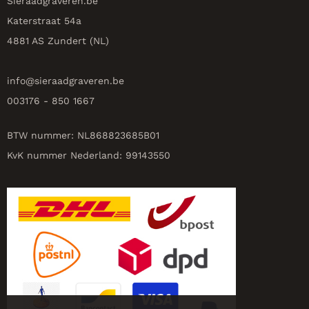
Sieraadgraveren.be
Katerstraat 54a
4881 AS Zundert (NL)
info@
sieraadgraveren.be
003176 - 850 1667
BTW nummer: NL868823685B01
KvK nummer Nederland: 99143550