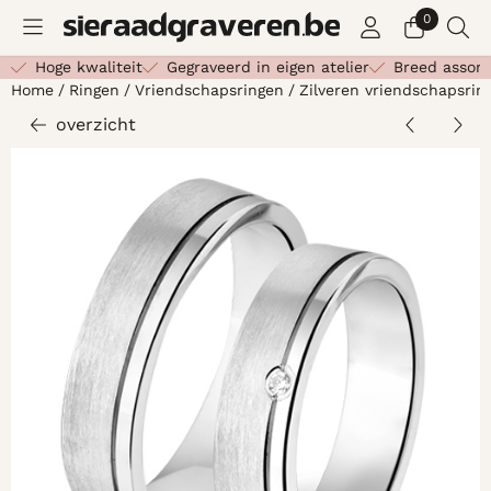
Cookievoorkeuren zijn beschikbaar. Kies instellingen of st
0
Hoge kwaliteit
Gegraveerd in eigen atelier
Breed assor
Home
/
Ringen
/
Vriendschapsringen
/
Zilveren vriendschapsri
overzicht