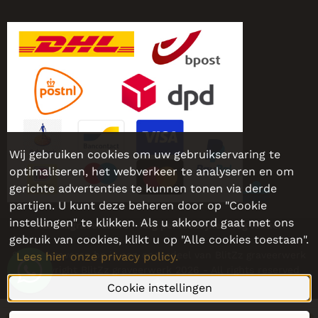
Wij gebruiken cookies om uw gebruikservaring te
optimaliseren, het webverkeer te analyseren en om
gerichte advertenties te kunnen tonen via derde
partijen. U kunt deze beheren door op "Cookie
instellingen" te klikken. Als u akkoord gaat met ons
Sieraadgraveren.be - Nog persoonlijker, nog leuker!
gebruik van cookies, klikt u op "Alle cookies toestaan".
Sieraadgraveren.be is een onderdeel van BlitZz graveerwerk
Lees hier onze privacy policy.
© Copyright BlitZz graveerwerk 2026 - All rights reserved
Cookie instellingen