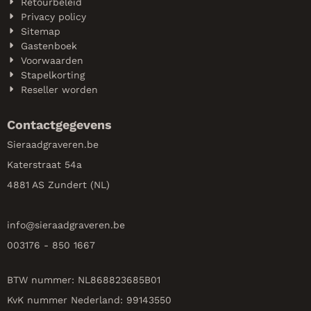
Retourbeleid
Privacy policy
Sitemap
Gastenboek
Voorwaarden
Stapelkorting
Reseller worden
Contactgegevens
Sieraadgraveren.be
Katerstraat 54a
4881 AS Zundert (NL)
info@
sieraadgraveren.be
003176 - 850 1667
BTW nummer: NL868823685B01
KvK nummer Nederland: 99143550