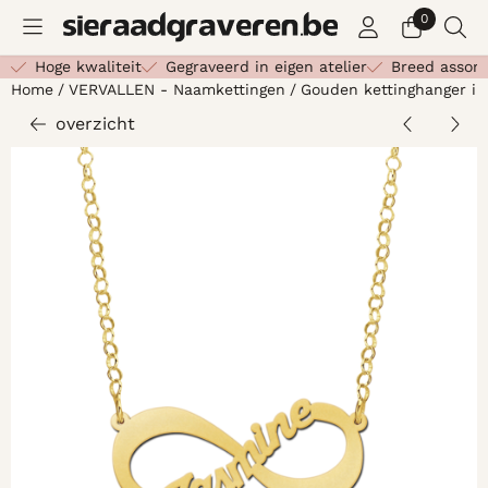
Cookievoorkeuren zijn beschikbaar. Kies instellingen of st
0
Hoge kwaliteit
Gegraveerd in eigen atelier
Breed assor
Home
/
VERVALLEN - Naamkettingen
/
Gouden kettinghanger in
overzicht