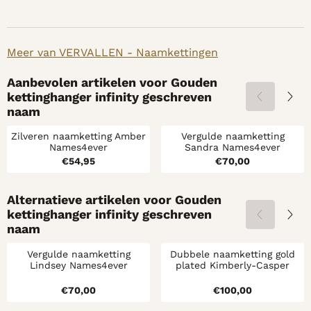
Meer van VERVALLEN - Naamkettingen
Aanbevolen artikelen voor
Gouden
kettinghanger infinity geschreven
naam
Zilveren naamketting Amber
Vergulde naamketting
Names4ever
Sandra Names4ever
Prijs: 54,95
Prijs: 70,00
€54,95
€70,00
Alternatieve artikelen voor
Gouden
kettinghanger infinity geschreven
naam
Vergulde naamketting
Dubbele naamketting gold
Lindsey Names4ever
plated Kimberly-Casper
Prijs: 70,00
Prijs: 100,00
€70,00
€100,00