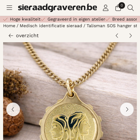
Cookievoorkeuren zijn beschikbaar. Kies instellingen of st
0
Hoge kwaliteit
Gegraveerd in eigen atelier
Breed assor
Home
/
Medisch identificatie sieraad
/
Talisman SOS hanger ste
overzicht