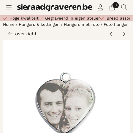
Cookievoorkeuren zijn beschikbaar. Kies instellingen of st
0
Hoge kwaliteit
Gegraveerd in eigen atelier
Breed assor
Home
/
Hangers & kettingen
/
Hangers met foto
/
Foto hanger h
overzicht