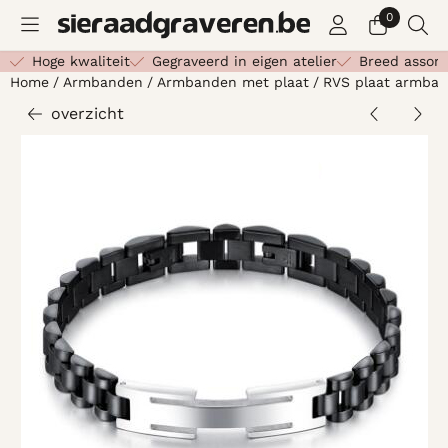
Cookievoorkeuren zijn beschikbaar. Kies instellingen of st
0
Hoge kwaliteit
Gegraveerd in eigen atelier
Breed assor
Home
/
Armbanden
/
Armbanden met plaat
/
RVS plaat armba
overzicht