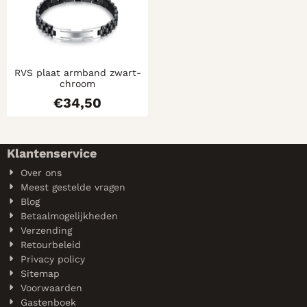
RVS plaat armband zwart-
chroom
€
34,50
Klantenservice
Over ons
Meest gestelde vragen
Blog
Betaalmogelijkheden
Verzending
Retourbeleid
Privacy policy
Sitemap
Voorwaarden
Gastenboek