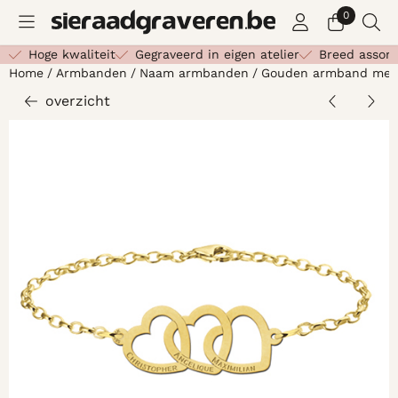
Cookievoorkeuren zijn beschikbaar. Kies instellingen of st
0
Hoge kwaliteit
Gegraveerd in eigen atelier
Breed assor
Home
/
Armbanden
/
Naam armbanden
/
Gouden armband met 
overzicht