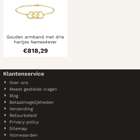
Gouden armband met drie
hartjes Names4ever
€
818,29
Klantenservice
Over ons
Meest gestelde vragen
Blog
Betaalmogelijkheden
Verzending
Retourbeleid
Privacy policy
Sitemap
Voorwaarden